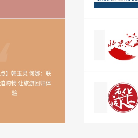
点】韩玉灵 何娜：联
迫购物 让旅游回归体
验