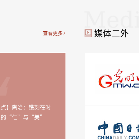
媒体二外
查看更多
观点】陶冶：镌刻在时
处的“仁”与“美”