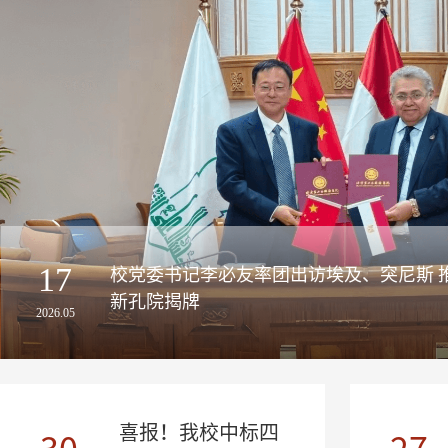
17
校党委书记李必友率团出访埃及、突尼斯 推动中阿中心分中心建设并为
新孔院揭牌
2026.05
喜报！我校中标四