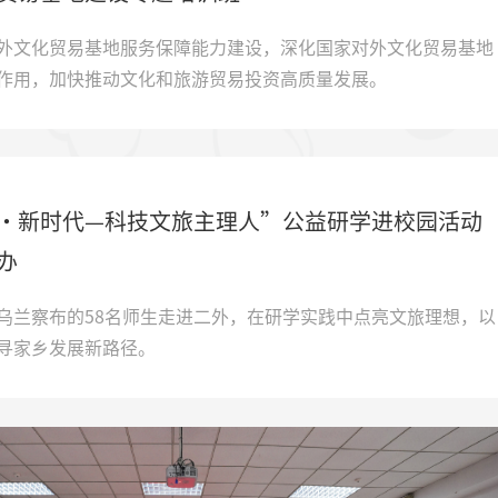
外文化贸易基地服务保障能力建设，深化国家对外文化贸易基地
作用，加快推动文化和旅游贸易投资高质量发展。
・新时代—科技文旅主理人”公益研学进校园活动
办
乌兰察布的58名师生走进二外，在研学实践中点亮文旅理想，以
寻家乡发展新路径。